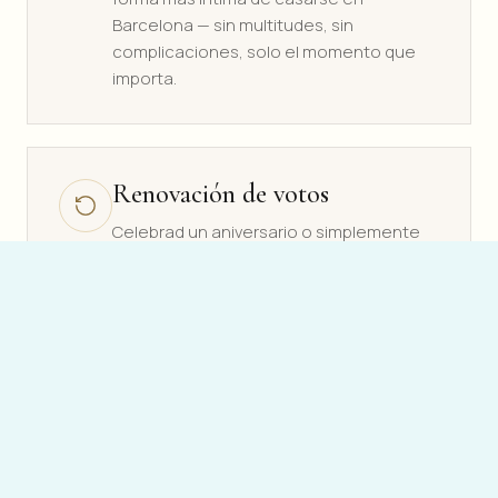
Barcelona — sin multitudes, sin
complicaciones, solo el momento que
importa.
Renovación de votos
Celebrad un aniversario o simplemente
decidlo todo otra vez. Una forma serena
y emotiva de celebrar los años juntos,
rodeados de vuestra gente favorita.
Preboda y celebraciones
Brindis de pedida, despedidas de soltero
y soltera, o una elegante cena de