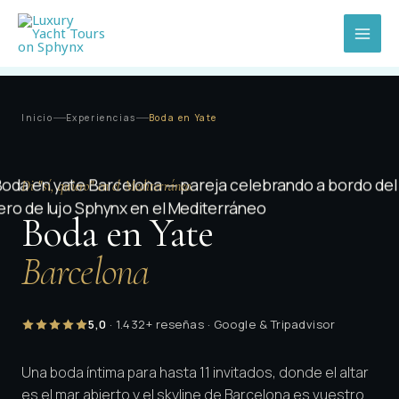
Ir
al
contenido
Inicio
Experiencias
Boda en Yate
Di "sí, quiero" en el Mediterráneo.
Boda en Yate
Barcelona
5,0
· 1.432+ reseñas · Google & Tripadvisor
Una boda íntima para hasta 11 invitados, donde el altar
es el mar abierto y el skyline de Barcelona es vuestro